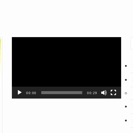
動
画
プ
レ
ー
ヤ
ー
00:00
00:29